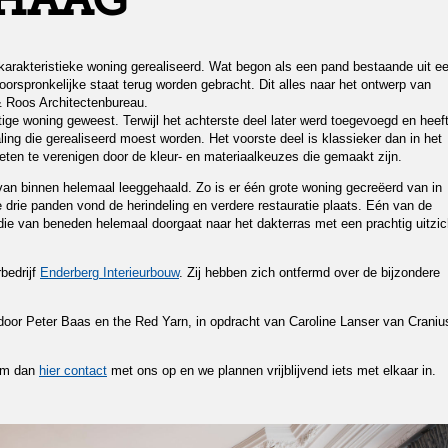
 HAAG
arakteristieke woning gerealiseerd. Wat begon als een pand bestaande uit e
orspronkelijke staat terug worden gebracht. Dit alles naar het ontwerp van
 Roos Architectenbureau.
tige woning geweest. Terwijl het achterste deel later werd toegevoegd en heef
ling die gerealiseerd moest worden. Het voorste deel is klassieker dan in het
weten te verenigen door de kleur- en materiaalkeuzes die gemaakt zijn.
 van binnen helemaal leeggehaald. Zo is er één grote woning gecreëerd van in
 drie panden vond de herindeling en verdere restauratie plaats. Eén van de
die van beneden helemaal doorgaat naar het dakterras met een prachtig uitzic
bedrijf
Enderberg Interieurbouw
. Zij hebben zich ontfermd over de bijzondere
 door Peter Baas en the Red Yarn, in opdracht van Caroline Lanser van Craniu
eem dan
hier contact
met ons op en we plannen vrijblijvend iets met elkaar in.