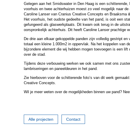
Gelegen aan het Smidswater in Den Haag is een schitterende, k
voorhuis en twee achterhuizen moest zo veel mogelijk naar de o
Caroline Lanser van Cranius Creative Concepts en Braaksma &
Het voorhuis, het oudste gedeelte van het pand, is ooit een sta
gefungeerd als glaswerkplaats. Dit kwam ook terug in de uitstra
oorspronkelijk achterhuis. Dit heeft Caroline Lanser prachtige 
RENOVATIE PARTICUL
De drie aan elkaar gekoppelde panden zijn volledig gestript en
totaal een kleine 1.000m2 in oppervlak. Na het koppelen van de
bijzondere element die wij hebben mogen toevoegen is een lift 
over de stad.
Tijdens deze verbouwing werken we ook samen met ons zuster
lambriseringen en paneeldeuren in het pand.
Zie hierboven voor de schitterende foto’s van dit werk gemaak
Creative Concepts.
Wil je meer weten over de mogelijkheden binnen uw pand? N
Alle projecten
Contact