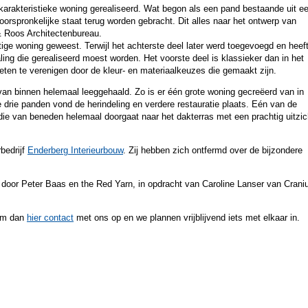
arakteristieke woning gerealiseerd. Wat begon als een pand bestaande uit e
orspronkelijke staat terug worden gebracht. Dit alles naar het ontwerp van
 Roos Architectenbureau.
tige woning geweest. Terwijl het achterste deel later werd toegevoegd en heef
ling die gerealiseerd moest worden. Het voorste deel is klassieker dan in het
weten te verenigen door de kleur- en materiaalkeuzes die gemaakt zijn.
IERE WONING, DEN HAAG
 van binnen helemaal leeggehaald. Zo is er één grote woning gecreëerd van in
 drie panden vond de herindeling en verdere restauratie plaats. Eén van de
die van beneden helemaal doorgaat naar het dakterras met een prachtig uitzic
bedrijf
Enderberg Interieurbouw
. Zij hebben zich ontfermd over de bijzondere
t door Peter Baas en the Red Yarn, in opdracht van Caroline Lanser van Crani
eem dan
hier contact
met ons op en we plannen vrijblijvend iets met elkaar in.