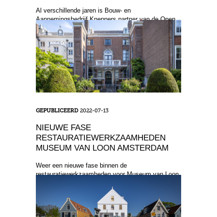
Al verschillende jaren is Bouw- en
Aannemingsbedrijf Kneppers partner van de Open
Monumentendag in Amsterdam. Het afgelopen jaar
was Durgerdammerdijk ...
GEPUBLICEERD
2022-07-13
NIEUWE FASE
RESTAURATIEWERKZAAMHEDEN
MUSEUM VAN LOON AMSTERDAM
Weer een nieuwe fase binnen de
restauratiewerkzaamheden voor Museum van Loon.
Al lange tijd werken wij met gepaste trots voor het
Museum van Loon in A ...