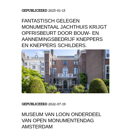
GEPUBLICEERD
2023-01-13
FANTASTISCH GELEGEN
MONUMENTAAL JACHTHUIS KRIJGT
OPFRISBEURT DOOR BOUW- EN
AANNEMINGSBEDRIJF KNEPPERS
EN KNEPPERS SCHILDERS.
In een schitterende bosrijke omgeving staat de
nieuwe werkplek van onze collega’s. Een jachthuis
uit ongeveer 1840 in neogotische stijl. Voor een pa
...
GEPUBLICEERD
2022-07-19
MUSEUM VAN LOON ONDERDEEL
VAN OPEN MONUMENTENDAG
AMSTERDAM