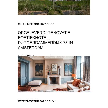
GEPUBLICEERD
2022-05-13
OPGELEVERD! RENOVATIE
BOETIEKHOTEL
DURGERDAMMERDIJK 73 IN
AMSTERDAM
In juni 2021 zijn wij van Bouw- en
Aannemingsbedrijf Kneppers van start gegaan met
een bijzonder project aan de Durgerdammerdijk te
Amsterdam. Hier st ...
GEPUBLICEERD
2022-02-24