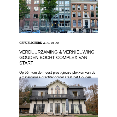
moment werken we aan de herinrichting en
herstelwerkzaamheden in ...
GEPUBLICEERD
2023-01-20
VERDUURZAMING & VERNIEUWING
GOUDEN BOCHT COMPLEX VAN
START
Op één van de meest prestigieuze plekken van de
Amsterdamse grachtengordel staat het Gouden
Bocht Complex. We zijn heel trots te vertellen dat
we zi ...