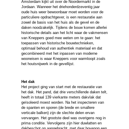
Amsterdam kijkt uit over de Noordermarkt in de
Jordaan. Wanneer het driehonderdzeventig jaar
oude huis weer bewoonbaar moet worden voor de
particuliere opdrachtgever, is een restauratie aan
zowel de basis van het huis als de gevel en de
daken noodzakelijk. Tijdens de bouw komen allerlei
historische details aan het licht waar de vakmensen
van Kneppers goed mee weten om te gaan: het
toepassen van historische bouwtechnieken,
optimaal behoud van authentiek materiaal en dat
gecombineerd met het inpassen van moderne
wooneisen is waar Kneppers voor warmloopt zoals
het houtsnijwerk in de gevellijst.
Het dak
Het project ging van start met de restauratie van
het dak. Het pand, dat drie verschillende daken telt,
heeft in totaal 139 vierkante meters dakvlak dat
geïsoleerd moest worden. Na het inspecteren van
de spanten en sporen (de brede en smallere
verticale balken) zijn de slechte delen ervan
vervangen. Het grootste deel was overigens nog in
prima conditie. Vervolgens zijn hier duwlatten en
dakbeschot op aangebracht, met daar bovenop een