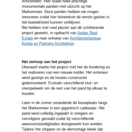
Amsterdam. Hier staan twee prachtige
monumentale panden met uitzicht op het
Markermeer. Deze panden hebben we mogen
renoveren zodat hier binnenkort de eerste gasten in
het boetiekhotel kunnen verblijven.
We hebben met veel plezier aan dit schitterende
project gewerkt, in opdracht van
Aedes Real
Estate
en naar ontwerp van
Architectenbureau
Kentie en Partners Architekten
.
Het verloop van het project
Uiteraard startte het project met het de fundering en
het realiseren van een nieuwe kelder. Het exterieur
werd gestript en de houten constructie
gedemonteerd. Evenals verschillend stut- en
stempelwerk om de rest van het pand bij elkaar te
houden.
Later in de zomer veranderde de bouwplaats langs
het Markermeer in een gigantisch cadeautje. Het
pand werd volledig ingepakt in steigers en
vervolgens geseald zodat bij verschillende
weersomstandigheden doorgewerkt kon worden.
Tijdens het strippen en de demontage bleek dat